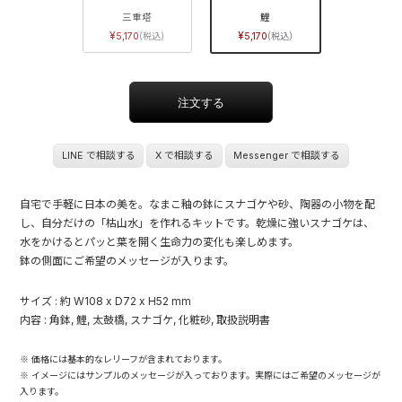
三重塔
鯉
5,170
5,170
LINE で相談する
X で相談する
Messenger で相談する
自宅で手軽に日本の美を。なまこ釉の鉢にスナゴケや砂、陶器の小物を配
し、自分だけの「枯山水」を作れるキットです。乾燥に強いスナゴケは、
水をかけるとパッと葉を開く生命力の変化も楽しめます。
鉢の側面にご希望のメッセージが入ります。
サイズ : 約 W108 x D72 x H52 mm
内容 : 角鉢, 鯉, 太鼓橋, スナゴケ, 化粧砂, 取扱説明書
※ 価格には基本的なレリーフが含まれております。
※ イメージにはサンプルのメッセージが入っております。実際にはご希望のメッセージが
入ります。