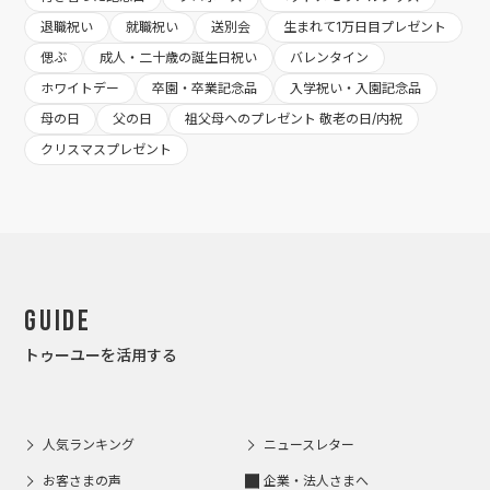
退職祝い
就職祝い
送別会
生まれて1万日目プレゼント
偲ぶ
成人・二十歳の誕生日祝い
バレンタイン
ホワイトデー
卒園・卒業記念品
入学祝い・入園記念品
母の日
父の日
祖父母へのプレゼント 敬老の日/内祝
クリスマスプレゼント
Guide
トゥーユーを活用する
人気ランキング
ニュースレター
お客さまの声
企業・法人さまへ