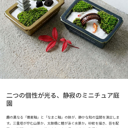
二つの個性が光る、静寂のミニチュア庭
園
趣の異なる「蕎麦釉」と「なまこ釉」の鉢が、静かな和の空間を演出しま
す。三重塔が佇む山景か、太鼓橋に鯉が泳ぐ水景か。砂紋を描き、苔を配