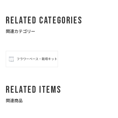
Related Categories
関連カテゴリー
植物が好きな方なので水草の栽培セットにしたのですが、お店の
ロゴが入っていることにとても喜んでいただけて、当日行けなか
った私にセット済みの素敵な写真を送ってくれました。次に行く
ときには水草が育った状態の写真を自分で撮りたいと思っていま
す。ありがとうございました。
フラワーベース・栽培キット
Related Items
関連商品