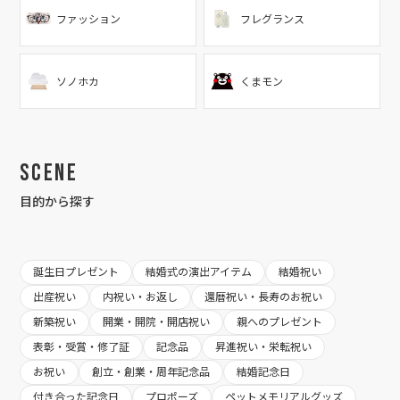
ファッション
フレグランス
ソノホカ
くまモン
Scene
目的から探す
誕生日プレゼント
結婚式の演出アイテム
結婚祝い
出産祝い
内祝い・お返し
還暦祝い・長寿のお祝い
新築祝い
開業・開院・開店祝い
親へのプレゼント
表彰・受賞・修了証
記念品
昇進祝い・栄転祝い
お祝い
創立・創業・周年記念品
結婚記念日
付き合った記念日
プロポーズ
ペットメモリアルグッズ