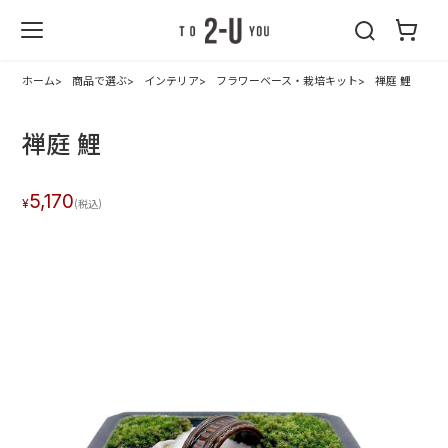
2-U : トゥーユ
ー
ホーム
商品で選ぶ
インテリア
フラワーベース・栽培キット
禅庭 鯉
禅庭 鯉
5,170