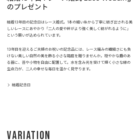
のプレゼント
結婚13年目の記念日はレース婚式。1本の細い糸から丁寧に紡ぎ出される美
しいレースにあやかり「二人の愛や絆がより強く美しく紡がれるように」
という願いが込められています。
13年目を迎えるご夫婦のお祝いの記念品には、レース編みの繊細さにも負
けない美しい自然の美を飾る小さな箱庭を贈りませんか。穏やかな趣のあ
る器に、苔や小物を自由に配置して。水を含み光を受けて輝く小さな緑の
生命力が、二人の幸せな毎日を温かく見守ります。
結婚記念日
Variation