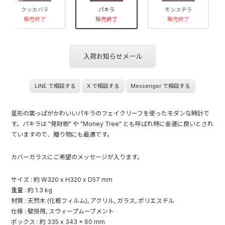
クッカバラ
パキラ
モンステラ
販売終了
販売終了
販売終了
入荷お知らせメール
LINE で相談する
X で相談する
Messenger で相談する
星形の葉っぱがかわいいパキラのフェイクリーフを使ったモダンな時計で
す。パキラは "発財樹" や "Money Tree" とも呼ばれ特に金運に良いとされ
ていますので、贈り物にも最適です。
カバーガラスにご希望のメッセージが入ります。
サイズ : 約 W320 x H320 x D57 mm
重量 : 約 1.3 kg
材質 : 天然木 (化粧フィルム), アクリル, ガラス, ポリエステル
仕様 : 壁掛用, スウィープムーブメント
ボックス : 約 335 x 343 x 60 mm