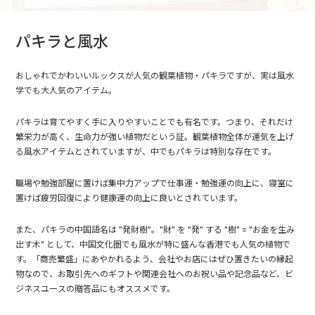
パキラと風水
おしゃれでかわいいルックスが人気の観葉植物・パキラですが、実は風水
学でも大人気のアイテム。
パキラは育てやすく手に入りやすいことでも有名です。つまり、それだけ
繁栄力が高く、生命力が強い植物だという証。観葉植物全体が運気を上げ
る風水アイテムとされていますが、中でもパキラは特別な存在です。
職場や勉強部屋に置けば集中力アップで仕事運・勉強運の向上に、寝室に
置けば疲労回復により健康運の向上に良いとされています。
また、パキラの中国語名は "発財樹"。"財" を "発" する "樹" = "お金を生み
出す木" として、中国文化圏でも風水が特に盛んな香港でも人気の植物で
す。「商売繁盛」にあやかれるよう、会社やお店にはぜひ置きたいの縁起
物なので、お取引先へのギフトや関連会社へのお祝い品や記念品など、ビ
ジネスユースの贈答品にもオススメです。