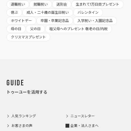
退職祝い
就職祝い
送別会
生まれて1万日目プレゼント
偲ぶ
成人・二十歳の誕生日祝い
バレンタイン
ホワイトデー
卒園・卒業記念品
入学祝い・入園記念品
母の日
父の日
祖父母へのプレゼント 敬老の日/内祝
クリスマスプレゼント
Guide
トゥーユーを活用する
人気ランキング
ニュースレター
お客さまの声
企業・法人さまへ