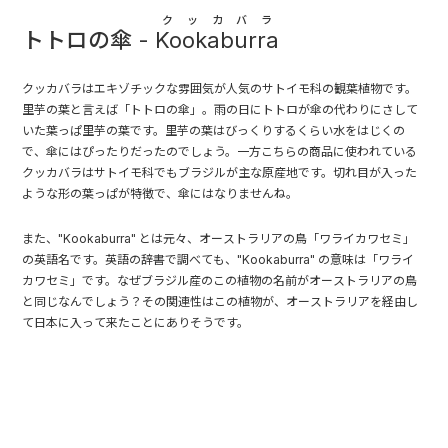
クッカバラ
トトロの傘 -
Kookaburra
クッカバラはエキゾチックな雰囲気が人気のサトイモ科の観葉植物です。
里芋の葉と言えば「トトロの傘」。雨の日にトトロが傘の代わりにさして
いた葉っぱ里芋の葉です。里芋の葉はびっくりするくらい水をはじくの
で、傘にはぴったりだったのでしょう。一方こちらの商品に使われている
クッカバラはサトイモ科でもブラジルが主な原産地です。切れ目が入った
ような形の葉っぱが特徴で、傘にはなりませんね。
また、"Kookaburra" とは元々、オーストラリアの鳥「ワライカワセミ」
の英語名です。英語の辞書で調べても、"Kookaburra" の意味は「ワライ
カワセミ」です。なぜブラジル産のこの植物の名前がオーストラリアの鳥
と同じなんでしょう？その関連性はこの植物が、オーストラリアを経由し
て日本に入って来たことにありそうです。