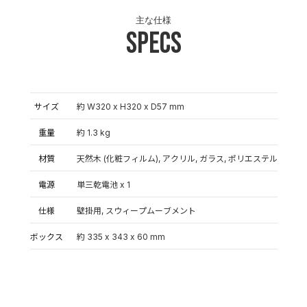
主な仕様
Specs
サイズ
約 W320 x H320 x D57 mm
重量
約 1.3 kg
材質
天然木 (化粧フィルム), アクリル, ガラス, ポリエステル
電源
単三乾電池 x 1
仕様
壁掛用, スウィープムーブメント
ボックス
約 335 x 343 x 60 mm