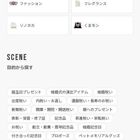
ファッション
フレグランス
ソノホカ
くまモン
Scene
目的から探す
誕生日プレゼント
結婚式の演出アイテム
結婚祝い
出産祝い
内祝い・お返し
還暦祝い・長寿のお祝い
新築祝い
開業・開院・開店祝い
親へのプレゼント
表彰・受賞・修了証
記念品
昇進祝い・栄転祝い
お祝い
創立・創業・周年記念品
結婚記念日
付き合った記念日
プロポーズ
ペットメモリアルグッズ