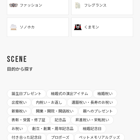
ファッション
フレグランス
ソノホカ
くまモン
Scene
目的から探す
誕生日プレゼント
結婚式の演出アイテム
結婚祝い
出産祝い
内祝い・お返し
還暦祝い・長寿のお祝い
新築祝い
開業・開院・開店祝い
親へのプレゼント
表彰・受賞・修了証
記念品
昇進祝い・栄転祝い
お祝い
創立・創業・周年記念品
結婚記念日
付き合った記念日
プロポーズ
ペットメモリアルグッズ