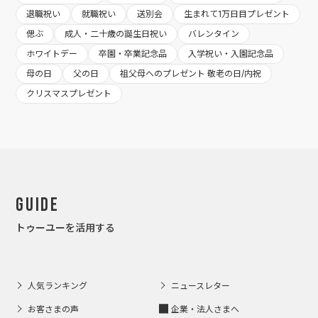
退職祝い
就職祝い
送別会
生まれて1万日目プレゼント
偲ぶ
成人・二十歳の誕生日祝い
バレンタイン
ホワイトデー
卒園・卒業記念品
入学祝い・入園記念品
母の日
父の日
祖父母へのプレゼント 敬老の日/内祝
クリスマスプレゼント
Guide
トゥーユーを活用する
人気ランキング
ニュースレター
お客さまの声
企業・法人さまへ