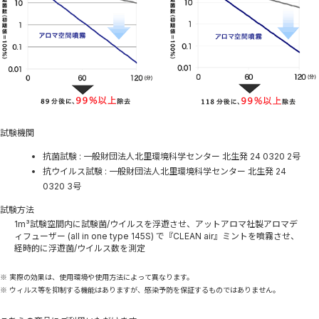
試験機関
抗菌試験 : 一般財団法人北里環境科学センター 北生発 24 0320 2号
抗ウイルス試験 : 一般財団法人北里環境科学センター 北生発 24
0320 3号
試験方法
1m³試験空間内に試験菌/ウイルスを浮遊させ、アットアロマ社製アロマデ
ィフューザー (all in one type 145S) で『CLEAN air』ミントを噴霧させ、
経時的に浮遊菌/ウイルス数を測定
※ 実際の効果は、使用環境や使用方法によって異なります。
※ ウィルス等を抑制する機能はありますが、感染予防を保証するものではありません。