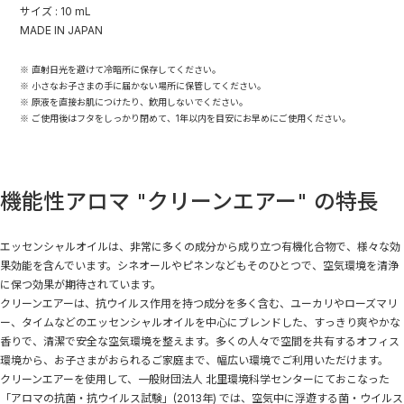
サイズ : 10 mL
MADE IN JAPAN
※ 直射日光を避けて冷暗所に保存してください。
※ 小さなお子さまの手に届かない場所に保管してください。
※ 原液を直接お肌につけたり、飲用しないでください。
※ ご使用後はフタをしっかり閉めて、1年以内を目安にお早めにご使用ください。
機能性アロマ "クリーンエアー" の特長
エッセンシャルオイルは、非常に多くの成分から成り立つ有機化合物で、様々な効
果効能を含んでいます。シネオールやピネンなどもそのひとつで、空気環境を清浄
に保つ効果が期待されています。
クリーンエアーは、抗ウイルス作用を持つ成分を多く含む、ユーカリやローズマリ
ー、タイムなどのエッセンシャルオイルを中心にブレンドした、すっきり爽やかな
香りで、清潔で安全な空気環境を整えます。多くの人々で空間を共有するオフィス
環境から、お子さまがおられるご家庭まで、幅広い環境でご利用いただけます。
クリーンエアーを使用して、一般財団法人 北里環境科学センターにておこなった
「アロマの抗菌・抗ウイルス試験」(2013年) では、空気中に浮遊する菌・ウイルス