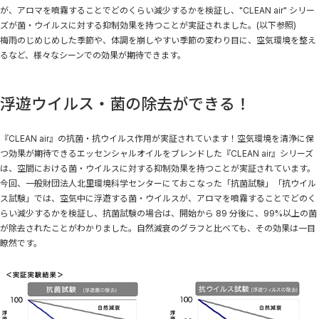
が、アロマを噴霧することでどのくらい減少するかを検証し、"CLEAN air" シリー
ズが菌・ウイルスに対する抑制効果を持つことが実証されました。(以下参照)
梅雨のじめじめした季節や、体調を崩しやすい季節の変わり目に、空気環境を整え
るなど、様々なシーンでの効果が期待できます。
浮遊ウイルス・菌の除去ができる！
『CLEAN air』の抗菌・抗ウイルス作用が実証されています！空気環境を清浄に保
つ効果が期待できるエッセンシャルオイルをブレンドした『CLEAN air』シリーズ
は、空間における菌・ウイルスに対する抑制効果を持つことが実証されています。
今回、一般財団法人北里環境科学センターにておこなった「抗菌試験」「抗ウイル
ス試験」では、空気中に浮遊する菌・ウイルスが、アロマを噴霧することでどのく
らい減少するかを検証し、抗菌試験の場合は、開始から 89 分後に、99%以上の菌
が除去されたことがわかりました。自然減衰のグラフと比べても、その効果は一目
瞭然です。