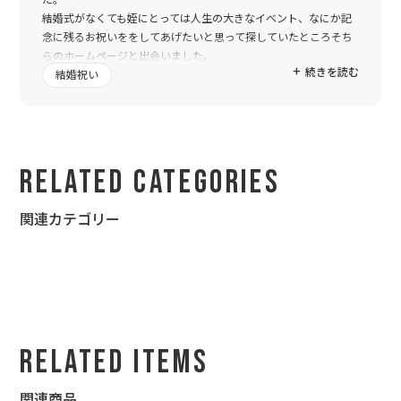
結婚式がなくても姪にとっては人生の大きなイベント、なにか記
念に残るお祝いををしてあげたいと思って探していたところそち
らのホームページと出会いました。
続きを読む
姪もとても気に入ったと、早速お礼の電話がきました。やはり挙
結婚祝い
式を行っていない分、記念品的なものが少ないようで名前と入籍
日(姪の誕生日)が入っていることに喜んでもらいました。
この度は素敵な商品をありがとうごさいました。
Related Categories
関連カテゴリー
Related Items
関連商品