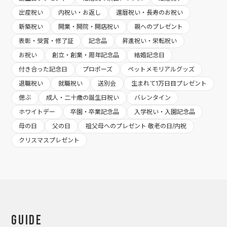
出産祝い
内祝い・お返し
還暦祝い・長寿のお祝い
新築祝い
開業・開院・開店祝い
親へのプレゼント
表彰・受賞・修了証
記念品
昇進祝い・栄転祝い
お祝い
創立・創業・周年記念品
結婚記念日
付き合った記念日
プロポーズ
ペットメモリアルグッズ
退職祝い
就職祝い
送別会
生まれて1万日目プレゼント
偲ぶ
成人・二十歳の誕生日祝い
バレンタイン
ホワイトデー
卒園・卒業記念品
入学祝い・入園記念品
母の日
父の日
祖父母へのプレゼント 敬老の日/内祝
クリスマスプレゼント
Guide