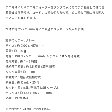
アロマオイルやアロマウォーターをタンクの水にそのまま垂らして使える
超音波加湿器です。コードレスでも使えるので、どこでも手軽に持ち運ん
でアロマを楽しめます。
本体の約 25 x 25 mm 内にご希望のメッセージが入ります。
文字のカラー : グレー
サイズ : 約 Φ90 x H170 mm
重量 : 約 320 g
電源 : USB 3.7 V 2,800 mAh (リチウムイオン電池内蔵)
充電時間 : 約 4 - 5 時間
連続使用時間 : 約 2.5 時間 (満充電時)
タンク容量 : 約 90 mL
噴霧方法 : 超音波振動方式
噴霧量 : 約 15 mL ± 25 %
セット内容 : 本体, 充電用 USB ケーブル
ボックス : 約 100 x 165 x 100 mm
MADE IN CHINA
※ アロマオイルは付属しておりません。