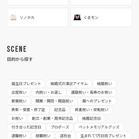
ソノホカ
くまモン
Scene
目的から探す
誕生日プレゼント
結婚式の演出アイテム
結婚祝い
出産祝い
内祝い・お返し
還暦祝い・長寿のお祝い
新築祝い
開業・開院・開店祝い
親へのプレゼント
表彰・受賞・修了証
記念品
昇進祝い・栄転祝い
お祝い
創立・創業・周年記念品
結婚記念日
付き合った記念日
プロポーズ
ペットメモリアルグッズ
退職祝い
就職祝い
送別会
生まれて1万日目プレゼント