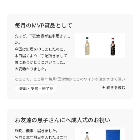
毎月のMVP賞品として
先ほど、下記商品が無事届きまし
た。
今回は無理を申しましたのに、
本日届くようご手配頂きまして
誠にありがとうございました。
大変助かりました。
ところで、ここ数年毎月1回定期的にこのワインを注文させて頂い
ていたのは、部署において毎月のMVPを決め、賞品として御社よ
続きを読む
表彰・受賞・修了証
り納品頂きましたワインを受賞者に渡していたのですが、この賞
も今回が最後になりました。
今までお世話になりありがとうございました。毎回、確実に納品
を頂きましたこと、感謝致しております。本当にありがとうござ
いました。
お友達の息子さんにへ成人式のお祝い
個人的にはワイン以外の商品にも興味があるので、将来、個人と
昨晩、無事に届きました。
してお願いすることがあるかも知れません。
名前と生年月日を入れたミニボ