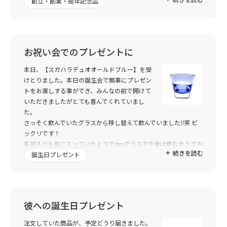
創立・創業・周年記念品
本当にありがとうございました。
今後とも、どうぞ宜しくお願い申しあげます。
お祝い会でのプレゼントに
本日、【スガハラデュオオールドブルー】を受
けとりました。本日の誕生会で無事にプレゼン
トをお渡しする事ができ、みんなの前で開けて
いただきましたがとても喜んでくれていまし
た。
さっそく飲んでいたグラスから移し替えて飲んでいました‼笑 ビ
ックリです！
名前入りも気に入っていたようでmyグラスで今後は飲むそうでお
続きを読む
店に置かせて貰いました！笑
誕生日プレゼント
急な依頼にもかかわらず、手配していただきとても助かりまし
た。感謝しています。
商品も気に入ってくださり『頼んで良かったな』と思っています
☆
彼への誕生日プレゼント
また依頼させていただこうと思いました。
本当にどうもありがとうございました。
注文していた商品が、予定どうり届きました。