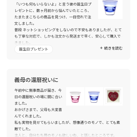
「いつも何もいらないよ」と言う彼の誕生日プ
レゼントに、数ヶ月前から悩んでいたところ、
たまたまこちらの商品を見つけ、一目惚れで注
文しました。
普段 ネットショッピングをしないので不安もありましたが、とて
も丁寧な対応で、しかも注文から発送まで早く、安心して購入で
きました。
続きを読む
商品は自分で確認したかった為、ラッピング無して注文したの
誕生日プレゼント
で、届き次第さっそく開封させていただきましたが、想像以上の
仕上がりで、大満足でプレゼント前に記念に？写メをとりまし
た。
きっと、彼も気に入ってくれると思います。
義母の還暦祝いに
あまりに素敵だったので、彼の感想を聞く前にお礼がいいたくな
りメールしました。ありがとうございました。
午前中に無事商品が届き、今
日の還暦祝いの場に間に合い
ました。
おかげさまで、父母も大変喜
んでくれました。
私も実物を見せてもらいましたが、想像通りのモノで、とても素
敵でした。
主人と、自分たち用のモノも欲しいね、と話したところです。