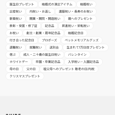
誕生日プレゼント
結婚式の演出アイテム
結婚祝い
出産祝い
内祝い・お返し
還暦祝い・長寿のお祝い
新築祝い
開業・開院・開店祝い
親へのプレゼント
表彰・受賞・修了証
記念品
昇進祝い・栄転祝い
お祝い
創立・創業・周年記念品
結婚記念日
付き合った記念日
プロポーズ
ペットメモリアルグッズ
退職祝い
就職祝い
送別会
生まれて1万日目プレゼント
偲ぶ
成人・二十歳の誕生日祝い
バレンタイン
ホワイトデー
卒園・卒業記念品
入学祝い・入園記念品
母の日
父の日
祖父母へのプレゼント 敬老の日/内祝
クリスマスプレゼント