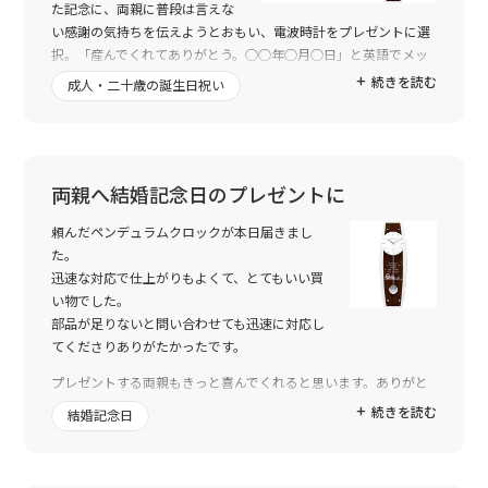
た記念に、両親に普段は言えな
い感謝の気持ちを伝えようとおもい、電波時計をプレゼントに選
択。「産んでくれてありがとう。○○年○月○日」と英語でメッ
セージを入れました。一月が誕生日だったこともあり、バレンタ
続きを読む
成人・二十歳の誕生日祝い
インに届くよう日付を指定しました。家族には「１４日に大きな
茶色のプレゼントが届くから、家族全員がいる時に開けてね」と
事前に伝えておきました。
１４日当日サプライズは成功したらしく、「嬉しくて思わず泣き
ました。ありがとう。」と母からメールが。
両親へ結婚記念日のプレゼントに
泣くほど喜んでもらえるとは予想外でしたが(笑)実家のリビング
頼んだペンデュラムクロックが本日届きまし
に飾ってくれているそうです。
た。
送った側もうれしくなれる素敵な贈り物ができました。これもト
迅速な対応で仕上がりもよくて、とてもいい買
ゥーユーさんのおかげです。制作に関わった方々に感謝を伝えた
い物でした。
く、メールを送らせていただきました。本当にありがとうござい
部品が足りないと問い合わせても迅速に対応し
ました。また利用させてもらいます。
てくださりありがたかったです。
プレゼントする両親もきっと喜んでくれると思います。ありがと
うございました。
続きを読む
結婚記念日
またプレゼントを購入するときなどにトゥーユーを利用したいと
思います。