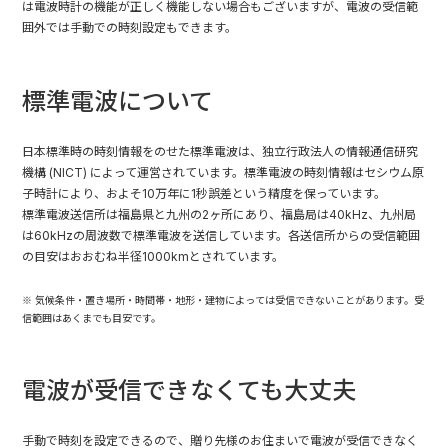
は電波時計の機能が正しく機能しない場合もございますが、電波の受信範
囲外では手動での時刻設定もできます。
標準電波について
日本標準時の時刻情報をのせた標準電波は、独立行政法人の情報通信研究
機構 (NICT) によって運営されています。標準電波の時刻情報はセシウム原
子時計により、およそ10万年に1秒誤差という精度を保っています。
標準電波送信所は福島県と九州の2ヶ所にあり、福島局は40kHz、九州局
は60kHzの周波数で標準電波を送信しています。各送信所からの受信範囲
の目安はおおむね半径1000kmとされています。
※ 気候条件・置き場所・時間帯・地形・建物によっては受信できないことがあります。受
信範囲はあくまでも目安です。
電波が受信できなくても大丈夫
手動で時刻を設定できるので、贈り先様のお住まいで電波が受信できなく