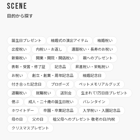
Scene
目的から探す
誕生日プレゼント
結婚式の演出アイテム
結婚祝い
出産祝い
内祝い・お返し
還暦祝い・長寿のお祝い
新築祝い
開業・開院・開店祝い
親へのプレゼント
表彰・受賞・修了証
記念品
昇進祝い・栄転祝い
お祝い
創立・創業・周年記念品
結婚記念日
付き合った記念日
プロポーズ
ペットメモリアルグッズ
退職祝い
就職祝い
送別会
生まれて1万日目プレゼント
偲ぶ
成人・二十歳の誕生日祝い
バレンタイン
ホワイトデー
卒園・卒業記念品
入学祝い・入園記念品
母の日
父の日
祖父母へのプレゼント 敬老の日/内祝
クリスマスプレゼント