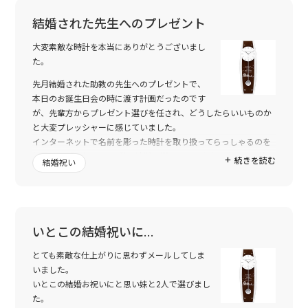
結婚された先生へのプレゼント
大変素敵な時計を本当にありがとうございまし
た。
先月結婚された助教の先生へのプレゼントで、
本日のお誕生日会の時に渡す計画だったのです
が、先輩方からプレゼント選びを任され、どうしたらいいものか
と大変プレッシャーに感じていました。
インターネットで名前を彫った時計を取り扱ってらっしゃるのを
拝見し、「これだ!!」と私の独断で選ばせていただいたので、皆
続きを読む
結婚祝い
に気に入ってもらえるかすごく心配でした。
今日、先生が箱を開けるまで私も中身を見れずどきどきしていた
のですが、時計を見た瞬間に先生にも、先輩方にも気に入ってい
ただけたので本当によかったです。
名前の配置や模様も素敵で、本当にトゥーユーさんにお願いして
いとこの結婚祝いに…
よかったと思いました。すばらしいプレゼントを渡すことがで
とても素敵な仕上がりに思わずメールしてしま
き、大変感謝しています。
いました。
本当にありがとうございました。
いとこの結婚お祝いにと思い妹と2人で選びまし
た。