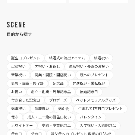
Scene
目的から探す
誕生日プレゼント
結婚式の演出アイテム
結婚祝い
出産祝い
内祝い・お返し
還暦祝い・長寿のお祝い
新築祝い
開業・開院・開店祝い
親へのプレゼント
表彰・受賞・修了証
記念品
昇進祝い・栄転祝い
お祝い
創立・創業・周年記念品
結婚記念日
付き合った記念日
プロポーズ
ペットメモリアルグッズ
退職祝い
就職祝い
送別会
生まれて1万日目プレゼント
偲ぶ
成人・二十歳の誕生日祝い
バレンタイン
ホワイトデー
卒園・卒業記念品
入学祝い・入園記念品
母の日
父の日
祖父母へのプレゼント 敬老の日/内祝