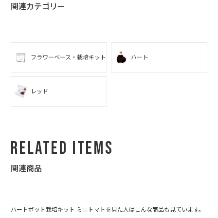
関連カテゴリー
植物が好きな方なので水草の栽培セットにしたのですが、お店の
ロゴが入っていることにとても喜んでいただけて、当日行けなか
った私にセット済みの素敵な写真を送ってくれました。次に行く
ときには水草が育った状態の写真を自分で撮りたいと思っていま
す。ありがとうございました。
フラワーベース・栽培キット
ハート
レッド
Related Items
関連商品
ハートポット栽培キット ミニトマトを見た人はこんな商品も見ています。