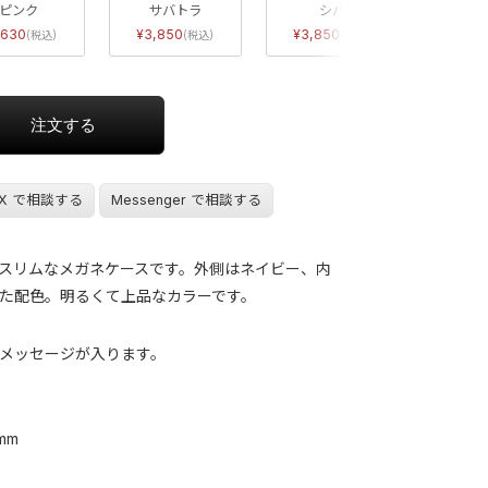
ピンク
サバトラ
シバ
ジャックラッ
,630
3,850
3,850
3,8
X で相談する
Messenger で相談する
スリムなメガネケースです。外側はネイビー、内
た配色。明るくて上品なカラーです。
メッセージが入ります。
 mm