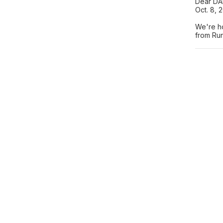
Dear D
Oct. 8, 
We're h
from Run