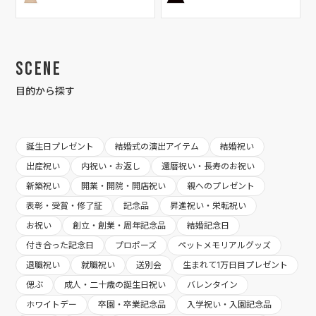
Scene
目的から探す
誕生日プレゼント
結婚式の演出アイテム
結婚祝い
出産祝い
内祝い・お返し
還暦祝い・長寿のお祝い
新築祝い
開業・開院・開店祝い
親へのプレゼント
表彰・受賞・修了証
記念品
昇進祝い・栄転祝い
お祝い
創立・創業・周年記念品
結婚記念日
付き合った記念日
プロポーズ
ペットメモリアルグッズ
退職祝い
就職祝い
送別会
生まれて1万日目プレゼント
偲ぶ
成人・二十歳の誕生日祝い
バレンタイン
ホワイトデー
卒園・卒業記念品
入学祝い・入園記念品