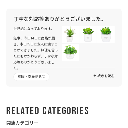
丁寧な対応等ありがとうございました。
お世話になっております。
無事、昨日14日に商品が届
き、本日15日に友人に渡すこ
とができました。無理を言っ
たにもかかわらず、丁寧な対
応等ありがとうございまし
た。
続きを読む
卒園・卒業記念品
私の分も購入したのですが、到着してさっそく開けさせていただ
きました。文字の感じ等、素敵に仕上がっていて、頼んでよかっ
たなと思いました。
プレゼントした友人も大変喜んでくれました。早速、家に飾って
くれたそうです。
Related Categories
また機会があれば注文したいと思います。本当にありがとうござ
いました。
関連カテゴリー