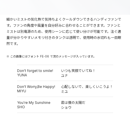
細かいミストの気化熱で気持ちよくクールダウンできるハンディファンで
す。ファンの角度や風量を自分好みに合わせることができます。ファンと
ミストは別電源のため、使用シーンに応じて使い分けが可能です。注ぐ適
量が分かりやすいメモリ付きのタンクは透明で、使用時の水切れも一目瞭
然です。
※ この画像にはフォント FE-06 で次のメッセージが入っています。
Don't forget to smile!
いつも笑顔でいてね！
YUNA
ユナ
Don't Worry,Be Happy!
心配しないで、楽しくいこうよ！
MIYU
ミユ
You're My Sunshine
君は僕の太陽だ
SHO
ショウ