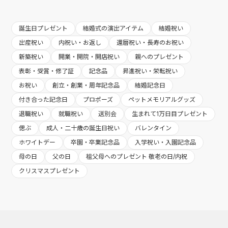
誕生日プレゼント
結婚式の演出アイテム
結婚祝い
出産祝い
内祝い・お返し
還暦祝い・長寿のお祝い
新築祝い
開業・開院・開店祝い
親へのプレゼント
表彰・受賞・修了証
記念品
昇進祝い・栄転祝い
お祝い
創立・創業・周年記念品
結婚記念日
付き合った記念日
プロポーズ
ペットメモリアルグッズ
退職祝い
就職祝い
送別会
生まれて1万日目プレゼント
偲ぶ
成人・二十歳の誕生日祝い
バレンタイン
ホワイトデー
卒園・卒業記念品
入学祝い・入園記念品
母の日
父の日
祖父母へのプレゼント 敬老の日/内祝
クリスマスプレゼント