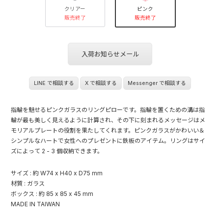
クリアー
ピンク
販売終了
販売終了
入荷お知らせメール
LINE で相談する
X で相談する
Messenger で相談する
指輪を魅せるピンクガラスのリングピローです。指輪を置くための溝は指
輪が最も美しく見えるように計算され、その下に刻まれるメッセージはメ
モリアルプレートの役割を果たしてくれます。ピンクガラスがかわいい＆
シンプルなハートで女性へのプレゼントに鉄板のアイテム。リングはサイ
ズによって 2 - 3 個収納できます。
サイズ : 約 W74 x H40 x D75 mm
材質 : ガラス
ボックス : 約 85 x 85 x 45 mm
MADE IN TAIWAN