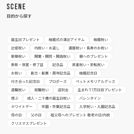
Scene
目的から探す
誕生日プレゼント
結婚式の演出アイテム
結婚祝い
出産祝い
内祝い・お返し
還暦祝い・長寿のお祝い
新築祝い
開業・開院・開店祝い
親へのプレゼント
表彰・受賞・修了証
記念品
昇進祝い・栄転祝い
お祝い
創立・創業・周年記念品
結婚記念日
付き合った記念日
プロポーズ
ペットメモリアルグッズ
退職祝い
就職祝い
送別会
生まれて1万日目プレゼント
偲ぶ
成人・二十歳の誕生日祝い
バレンタイン
ホワイトデー
卒園・卒業記念品
入学祝い・入園記念品
母の日
父の日
祖父母へのプレゼント 敬老の日/内祝
クリスマスプレゼント