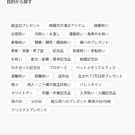
目的から探す
誕生日プレゼント
結婚式の演出アイテム
結婚祝い
出産祝い
内祝い・お返し
還暦祝い・長寿のお祝い
新築祝い
開業・開院・開店祝い
親へのプレゼント
表彰・受賞・修了証
記念品
昇進祝い・栄転祝い
お祝い
創立・創業・周年記念品
結婚記念日
付き合った記念日
プロポーズ
ペットメモリアルグッズ
退職祝い
就職祝い
送別会
生まれて1万日目プレゼント
偲ぶ
成人・二十歳の誕生日祝い
バレンタイン
ホワイトデー
卒園・卒業記念品
入学祝い・入園記念品
母の日
父の日
祖父母へのプレゼント 敬老の日/内祝
クリスマスプレゼント