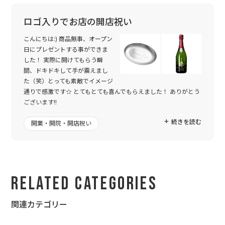
ロゴ入りでお店の開店祝い
こんにちは:) 商品無事、オープン
日にプレゼントする事ができま
した！ 実際に開けてもらう瞬
間、ドキドキして手が震えまし
た（笑）とっても素敵でイメージ
通りで感激です☆ とてもとても喜んでもらえました！ ありがとう
ございます!!
今回は、4回目の利用でした。 今まではロゴなどを、作ってもら
続きを読む
開業・開院・開店祝い
う事なく、発注画面からスムーズに注文をし、メールが来て商品
が届いておしまいでした。 毎回とても素敵な仕上がりで大満足だ
ったのですが、、、今回はどうしてもロゴを入れてプレゼントを
したく、相談させて頂きました。
Related Categories
メールではなく、ラインでのやり取りができるなんて！素晴らし
いですね☆ 何度も何度もワガママを聞いて頂き、迅速に対応して
頂き、本当に素敵なデザインに仕上がりました☆
関連カテゴリー
6人でお祝いする代表でやり取りさせて頂きましたが、本当に感