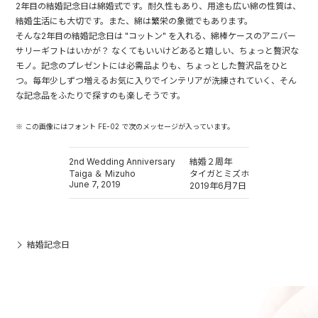
2年目の結婚記念日は綿婚式です。耐久性もあり、用途も広い綿の性質は、
結婚生活にも大切です。また、綿は繁栄の象徴でもあります。
そんな2年目の結婚記念日は "コットン" を入れる、綿棒ケースのアニバー
サリーギフトはいかが？ なくてもいいけどあると嬉しい、ちょっと贅沢な
モノ。記念のプレゼントには必需品よりも、ちょっとした贅沢品をひと
つ。毎年少しずつ増えるお気に入りでインテリアが洗練されていく、そん
な記念品をふたりで探すのも楽しそうです。
※ この画像にはフォント FE-02 で次のメッセージが入っています。
2nd Wedding Anniversary
結婚２周年
Taiga ＆ Mizuho
タイガとミズホ
June 7, 2019
2019年6月7日
結婚記念日