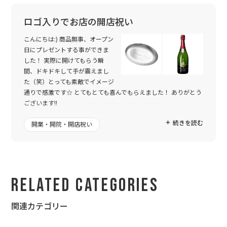
ロゴ入りでお店の開店祝い
こんにちは:) 商品無事、オープン
日にプレゼントする事ができま
した！ 実際に開けてもらう瞬
間、ドキドキして手が震えまし
た（笑）とっても素敵でイメージ
通りで感激です☆ とてもとても喜んでもらえました！ ありがとう
ございます!!
今回は、4回目の利用でした。 今まではロゴなどを、作ってもら
続きを読む
開業・開院・開店祝い
う事なく、発注画面からスムーズに注文をし、メールが来て商品
が届いておしまいでした。 毎回とても素敵な仕上がりで大満足だ
ったのですが、、、今回はどうしてもロゴを入れてプレゼントを
したく、相談させて頂きました。
Related Categories
メールではなく、ラインでのやり取りができるなんて！素晴らし
いですね☆ 何度も何度もワガママを聞いて頂き、迅速に対応して
頂き、本当に素敵なデザインに仕上がりました☆
関連カテゴリー
6人でお祝いする代表でやり取りさせて頂きましたが、本当に感