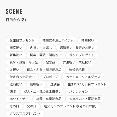
Scene
目的から探す
誕生日プレゼント
結婚式の演出アイテム
結婚祝い
出産祝い
内祝い・お返し
還暦祝い・長寿のお祝い
新築祝い
開業・開院・開店祝い
親へのプレゼント
表彰・受賞・修了証
記念品
昇進祝い・栄転祝い
お祝い
創立・創業・周年記念品
結婚記念日
付き合った記念日
プロポーズ
ペットメモリアルグッズ
退職祝い
就職祝い
送別会
生まれて1万日目プレゼント
偲ぶ
成人・二十歳の誕生日祝い
バレンタイン
ホワイトデー
卒園・卒業記念品
入学祝い・入園記念品
母の日
父の日
祖父母へのプレゼント 敬老の日/内祝
クリスマスプレゼント