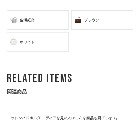
謝の気持ちでいっぱいです。 みんな、よろしくお伝え下さいと言
ってました :) 一緒にプレゼントする友人も、とても喜んでくれま
した☆
生活雑貨
ブラウン
私もデザインや美術系？が好きなので、とても尊敬します☆ ま
た、これからも利用させて頂きたいと思いますので、どうぞよろ
しくお願いします☆
ホワイト
Related Items
関連商品
コットンバドホルダー ディアを見た人はこんな商品も見ています。