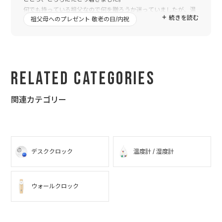
何でも持っている祖父なので何を贈ろうか迷っていましたが、温
続きを読む
祖父母へのプレゼント 敬老の日/内祝
湿度計がオシャレで健康にも役立ててもらえそうなのでコレだと
思いました。
オリジナル品を注文するのは初めてだったのですが、とてもきれ
いに仕上げていただき心配は無用でした。記念の文字が入るのは
いいですね。きっと祖父も気に入ってくれると思います。
Related Categories
関連カテゴリー
デスククロック
温度計 / 湿度計
ウォールクロック