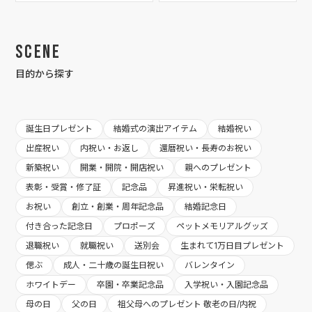
Scene
目的から探す
誕生日プレゼント
結婚式の演出アイテム
結婚祝い
出産祝い
内祝い・お返し
還暦祝い・長寿のお祝い
新築祝い
開業・開院・開店祝い
親へのプレゼント
表彰・受賞・修了証
記念品
昇進祝い・栄転祝い
お祝い
創立・創業・周年記念品
結婚記念日
付き合った記念日
プロポーズ
ペットメモリアルグッズ
退職祝い
就職祝い
送別会
生まれて1万日目プレゼント
偲ぶ
成人・二十歳の誕生日祝い
バレンタイン
ホワイトデー
卒園・卒業記念品
入学祝い・入園記念品
母の日
父の日
祖父母へのプレゼント 敬老の日/内祝