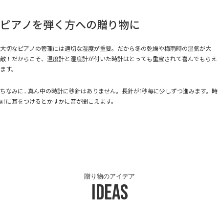
ピアノを弾く方への贈り物に
大切なピアノの管理には適切な湿度が重要。だから冬の乾燥や梅雨時の湿気が大
敵！だからこそ、温度計と湿度計が付いた時計はとっても重宝されて喜んでもらえ
ます。
ちなみに...真ん中の時計に秒針はありません。長針が1秒毎に少しずつ進みます。時
計に耳をつけるとかすかに音が聞こえます。
贈り物のアイデア
Ideas