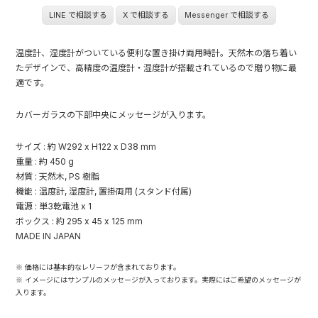
LINE で相談する
X で相談する
Messenger で相談する
温度計、湿度計がついている便利な置き掛け両用時計。天然木の落ち着い
たデザインで、高精度の温度計・湿度計が搭載されているので贈り物に最
適です。
カバーガラスの下部中央にメッセージが入ります。
サイズ : 約 W292 x H122 x D38 mm
重量 : 約 450 g
材質 : 天然木, PS 樹脂
機能 : 温度計, 湿度計, 置掛両用 (スタンド付属)
電源 : 単3乾電池 x 1
ボックス : 約 295 x 45 x 125 mm
MADE IN JAPAN
※ 価格には基本的なレリーフが含まれております。
※ イメージにはサンプルのメッセージが入っております。実際にはご希望のメッセージが
入ります。