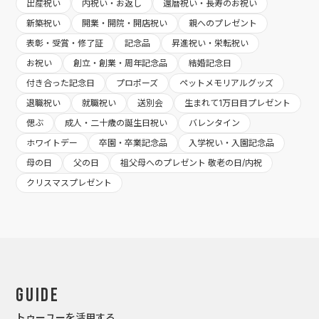
出産祝い
内祝い・お返し
還暦祝い・長寿のお祝い
新築祝い
開業・開院・開店祝い
親へのプレゼント
表彰・受賞・修了証
記念品
昇進祝い・栄転祝い
お祝い
創立・創業・周年記念品
結婚記念日
付き合った記念日
プロポーズ
ペットメモリアルグッズ
退職祝い
就職祝い
送別会
生まれて1万日目プレゼント
偲ぶ
成人・二十歳の誕生日祝い
バレンタイン
ホワイトデー
卒園・卒業記念品
入学祝い・入園記念品
母の日
父の日
祖父母へのプレゼント 敬老の日/内祝
クリスマスプレゼント
Guide
トゥーユーを活用する