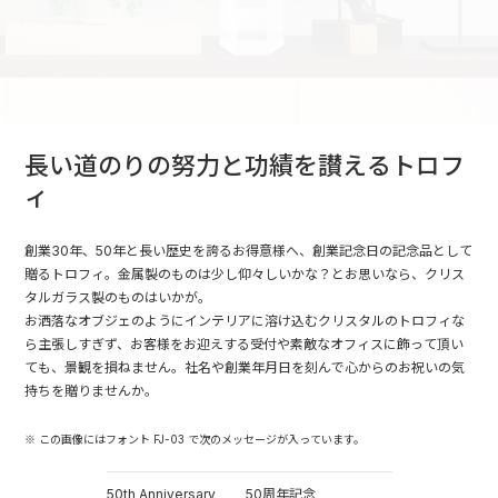
長い道のりの努力と功績を讃えるトロフ
ィ
創業30年、50年と長い歴史を誇るお得意様へ、創業記念日の記念品として
贈るトロフィ。金属製のものは少し仰々しいかな？とお思いなら、クリス
タルガラス製のものはいかが。
お洒落なオブジェのようにインテリアに溶け込むクリスタルのトロフィな
ら主張しすぎず、お客様をお迎えする受付や素敵なオフィスに飾って頂い
ても、景観を損ねません。社名や創業年月日を刻んで心からのお祝いの気
持ちを贈りませんか。
※ この画像にはフォント FJ-03 で次のメッセージが入っています。
50th Anniversary
50周年記念