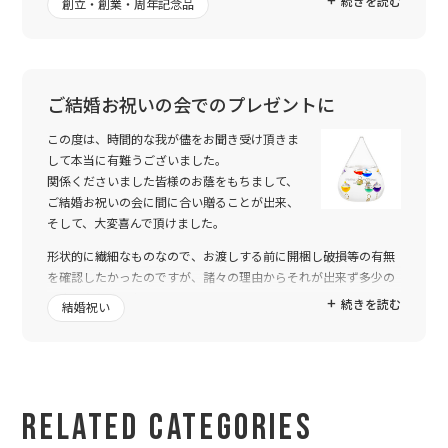
続きを読む
創立・創業・周年記念品
社HPを確認して頂いた上でスペースを入れるかどうかというご提
案まで頂きました。
プレゼント担当者二人共、「プライベートで贈り物があった時は
トゥーユーさん使う！」と意見も一致。
ご結婚お祝いの会でのプレゼントに
親身に考えて対応頂き、ありがとうございました！
この度は、時間的な我が儘をお聞き受け頂きま
して本当に有難うございました。
関係くださいました皆様のお蔭をもちまして、
ご結婚お祝いの会に間に合い贈ることが出来、
そして、大変喜んで頂けました。
形状的に繊細なものなので、お渡しする前に開梱し破損等の有無
を確認したかったのですが、諸々の理由からそれが出来ず多少の
不安もありました。
続きを読む
結婚祝い
しかしながら 何度か2-uさんを利用させて頂く中で、皆様の迅速
且つ丁寧なご対応を都度いただいておりましたので、信頼して先
様へ贈り物が出来ました事ご報告させて頂きます。
お忙しいところ濃やかなお手配頂き、どうも有り難うございまし
Related Categories
た。
重ねてお礼申し上げます。