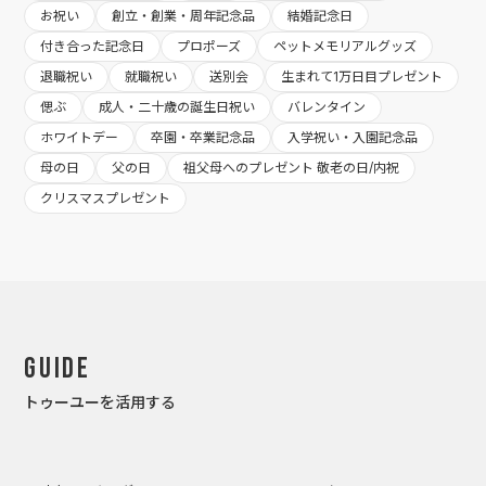
お祝い
創立・創業・周年記念品
結婚記念日
付き合った記念日
プロポーズ
ペットメモリアルグッズ
退職祝い
就職祝い
送別会
生まれて1万日目プレゼント
偲ぶ
成人・二十歳の誕生日祝い
バレンタイン
ホワイトデー
卒園・卒業記念品
入学祝い・入園記念品
母の日
父の日
祖父母へのプレゼント 敬老の日/内祝
クリスマスプレゼント
Guide
トゥーユーを活用する