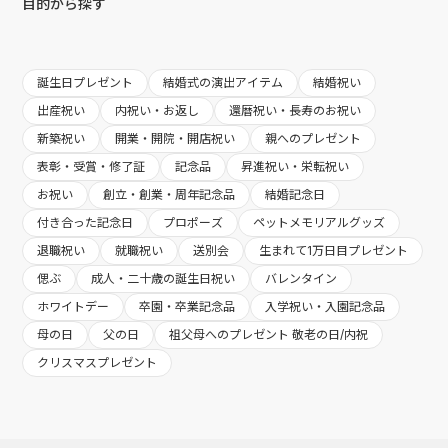
目的から探す
誕生日プレゼント
結婚式の演出アイテム
結婚祝い
出産祝い
内祝い・お返し
還暦祝い・長寿のお祝い
新築祝い
開業・開院・開店祝い
親へのプレゼント
表彰・受賞・修了証
記念品
昇進祝い・栄転祝い
お祝い
創立・創業・周年記念品
結婚記念日
付き合った記念日
プロポーズ
ペットメモリアルグッズ
退職祝い
就職祝い
送別会
生まれて1万日目プレゼント
偲ぶ
成人・二十歳の誕生日祝い
バレンタイン
ホワイトデー
卒園・卒業記念品
入学祝い・入園記念品
母の日
父の日
祖父母へのプレゼント 敬老の日/内祝
クリスマスプレゼント