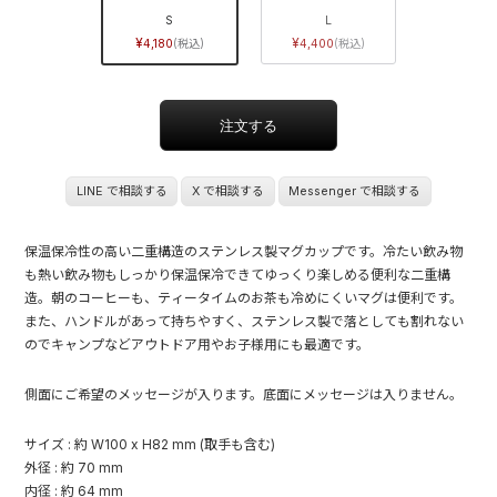
S
L
4,180
4,400
LINE で相談する
X で相談する
Messenger で相談する
保温保冷性の高い二重構造のステンレス製マグカップです。冷たい飲み物
も熱い飲み物もしっかり保温保冷できてゆっくり楽しめる便利な二重構
造。朝のコーヒーも、ティータイムのお茶も冷めにくいマグは便利です。
また、ハンドルがあって持ちやすく、ステンレス製で落としても割れない
のでキャンプなどアウトドア用やお子様用にも最適です。
側面にご希望のメッセージが入ります。底面にメッセージは入りません。
サイズ : 約 W100 x H82 mm (取手も含む)
外径 : 約 70 mm
内径 : 約 64 mm