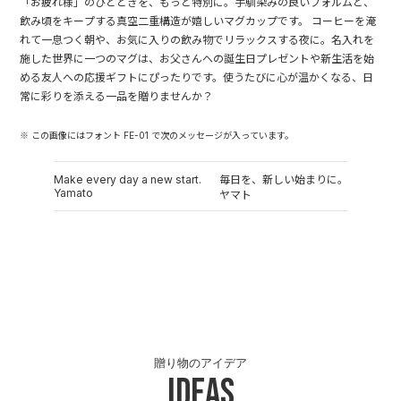
「お疲れ様」のひとときを、もっと特別に。手馴染みの良いフォルムと、
飲み頃をキープする真空二重構造が嬉しいマグカップです。 コーヒーを淹
れて一息つく朝や、お気に入りの飲み物でリラックスする夜に。名入れを
施した世界に一つのマグは、お父さんへの誕生日プレゼントや新生活を始
める友人への応援ギフトにぴったりです。使うたびに心が温かくなる、日
常に彩りを添える一品を贈りませんか？
※ この画像にはフォント FE-01 で次のメッセージが入っています。
Make every day a new start.
毎日を、新しい始まりに。
Yamato
ヤマト
贈り物のアイデア
Ideas