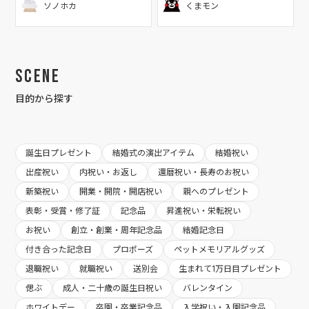
ソノホカ
くまモン
Scene
目的から探す
誕生日プレゼント
結婚式の演出アイテム
結婚祝い
出産祝い
内祝い・お返し
還暦祝い・長寿のお祝い
新築祝い
開業・開院・開店祝い
親へのプレゼント
表彰・受賞・修了証
記念品
昇進祝い・栄転祝い
お祝い
創立・創業・周年記念品
結婚記念日
付き合った記念日
プロポーズ
ペットメモリアルグッズ
退職祝い
就職祝い
送別会
生まれて1万日目プレゼント
偲ぶ
成人・二十歳の誕生日祝い
バレンタイン
ホワイトデー
卒園・卒業記念品
入学祝い・入園記念品