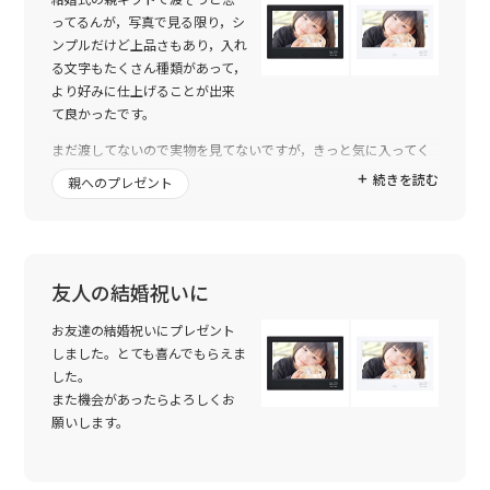
ォトフレームが少しでも義母の心の支えになったらいいなと思い
ってるんが，写真で見る限り，シ
ます。
ンプルだけど上品さもあり，入れ
る文字もたくさん種類があって，
商品に名前やメッセージ、日付けなど入れていただけるので生ま
より好みに仕上げることが出来
れた赤ちゃんのグッズも今後、購入を考えております。
て良かったです。
この度は大変お世話になりました。今後ともよろしくお願いいた
します。
まだ渡してないので実物を見てないですが，きっと気に入ってく
れると思います。
続きを読む
親へのプレゼント
友人の結婚祝いに
お友達の結婚祝いにプレゼント
しました。とても喜んでもらえま
した。
また機会があったらよろしくお
願いします。