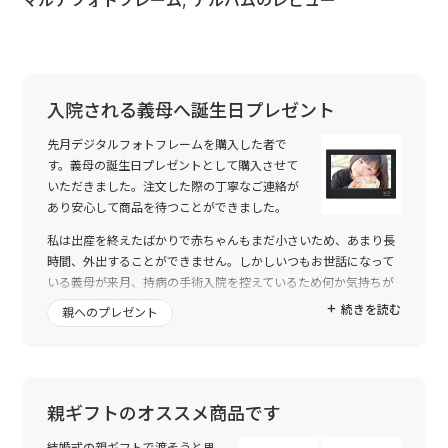
入院される義母へ誕生日プレゼント
先月デジタルフォトフレームを購入した者で
す。義母の誕生日プレゼントとして購入させて
いただきました。注文した際の丁寧なご連絡が
あり安心して商品を待つことができました。
私は出産を終えたばかりで赤ちゃんもまだ小さいため、あまり長
時間、外出することができません。しかしいつもお世話になって
いる義母が来月、持病の手術入院を控えているため何か気持ちが
伝わるような贈り物をしたいと考えておりました。
続きを読む
親へのプレゼント
私は約10年ほど前にトゥーユーを利用したことを思い出し今回も
こちらを利用させていただきました。変わらず丁寧なご対応で助
かりました。
デジタルフォトフレームには生まれた赤ちゃんの写真と動画を
親ギフトのオススメ商品です
USBに入れて義母に渡しました。とても喜んでおりました。
コロナ禍で入院中あまり面会が許可されていないのでデジタルフ
結婚式の親ギフトで渡そうと思