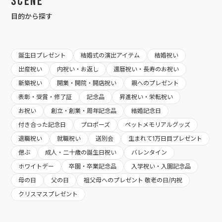
Scene
目的から探す
誕生日プレゼント
結婚式の演出アイテム
結婚祝い
出産祝い
内祝い・お返し
還暦祝い・長寿のお祝い
新築祝い
開業・開院・開店祝い
親へのプレゼント
表彰・受賞・修了証
記念品
昇進祝い・栄転祝い
お祝い
創立・創業・周年記念品
結婚記念日
付き合った記念日
プロポーズ
ペットメモリアルグッズ
退職祝い
就職祝い
送別会
生まれて1万日目プレゼント
偲ぶ
成人・二十歳の誕生日祝い
バレンタイン
ホワイトデー
卒園・卒業記念品
入学祝い・入園記念品
母の日
父の日
祖父母へのプレゼント 敬老の日/内祝
クリスマスプレゼント