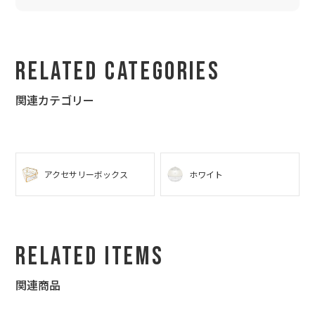
「超変わっていていいね！しかもうちのお店のカラーだよ！」
と、ご主人と一緒にとても喜んで頂けました。
そして、先日、お店のブログに写真付きでお礼が掲載されていま
した。
Related Categories
嬉しい限りです。
関連カテゴリー
新築祝いにフラワークロックを…
「すごくかわいい～！娘も旦那も大喜びよ！後でメッセージが刻
んであることに気づきビックリよ～!!」
てな感じでした。
アクセサリーボックス
ホワイト
結婚祝いにジュエリーケースを…
「わ～ステキ～！欲しかったんですぅ！ちょうど旅行予定もある
ので、 持ってもいけそ～！」
Related Items
てな感じでした。
結婚記念日の日にちをどうしようかと、悩み、さりげなくお聞き
したら、入籍日が結婚記念日かな！ということで、入籍日を刻み
関連商品
ました。