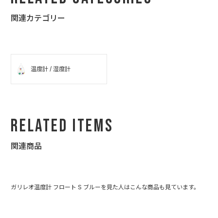
ました。
関連カテゴリー
センスのない私…トゥーユーさんに助けられました。大変お世話
になりました。みなさんに喜んで頂けてホントよかったです。ち
なみにトゥーユーさんの商品を見ていて、どれもワクワクさせら
れる物ばかりでした。自分用にも欲しくなる程でした（＾＾；
温度計 / 湿度計
Related Items
関連商品
ガリレオ温度計 フロート S ブルーを見た人はこんな商品も見ています。