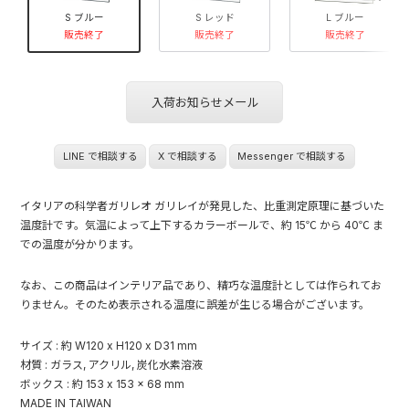
S ブルー
S レッド
L ブルー
販売終了
販売終了
販売終了
入荷お知らせメール
LINE で相談する
X で相談する
Messenger で相談する
イタリアの科学者ガリレオ ガリレイが発見した、比重測定原理に基づいた
温度計です。気温によって上下するカラーボールで、約 15℃ から 40℃ ま
での温度が分かります。
なお、この商品はインテリア品であり、精巧な温度計としては作られてお
りません。そのため表示される温度に誤差が生じる場合がございます。
サイズ : 約 W120 x H120 x D31 mm
材質 : ガラス, アクリル, 炭化水素溶液
ボックス : 約 153 x 153 x 68 mm
MADE IN TAIWAN