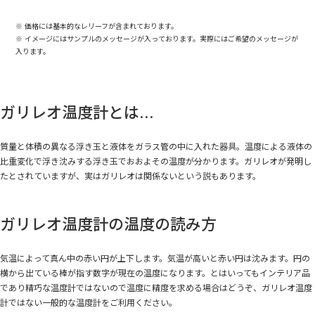
※ 価格には基本的なレリーフが含まれております。
※ イメージにはサンプルのメッセージが入っております。実際にはご希望のメッセージが
入ります。
ガリレオ温度計とは...
質量と体積の異なる浮き玉と液体をガラス管の中に入れた器具。温度による液体の
比重変化で浮き沈みする浮き玉でおおよその温度が分かります。ガリレオが発明し
たとされていますが、実はガリレオは関係ないという説もあります。
ガリレオ温度計の温度の読み方
気温によって真ん中の赤い円が上下します。気温が高いと赤い円は沈みます。円の
横から出ている棒が指す数字が現在の温度になります。とはいってもインテリア品
であり精巧な温度計ではないので温度に精度を求める場合はどうぞ、ガリレオ温度
計ではない一般的な温度計をご利用ください。