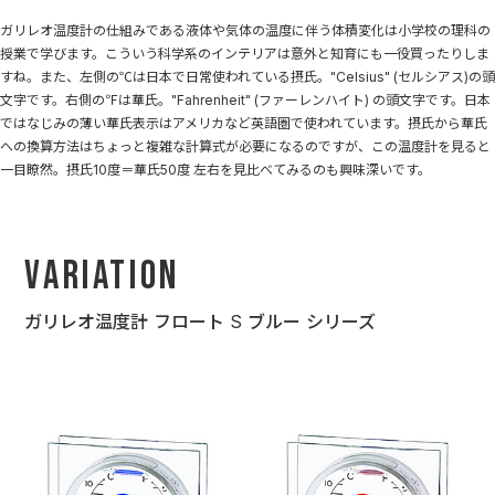
ガリレオ温度計の仕組みである液体や気体の温度に伴う体積変化は小学校の理科の
授業で学びます。こういう科学系のインテリアは意外と知育にも一役買ったりしま
すね。また、左側の℃は日本で日常使われている摂氏。"Celsius" (セルシアス)の頭
文字です。右側の℉は華氏。"Fahrenheit" (ファーレンハイト) の頭文字です。日本
ではなじみの薄い華氏表示はアメリカなど英語圏で使われています。摂氏から華氏
への換算方法はちょっと複雑な計算式が必要になるのですが、この温度計を見ると
一目瞭然。摂氏10度＝華氏50度 左右を見比べてみるのも興味深いです。
Variation
ガリレオ温度計 フロート S ブルー シリーズ