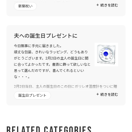
開店祝いにガリレオ温度計を…
続きを読む
新築祝い
「超変わっていていいね！しかもうちのお店のカラーだよ！」
と、ご主人と一緒にとても喜んで頂けました。
そして、先日、お店のブログに写真付きでお礼が掲載されていま
した。
夫への誕生日プレゼントに
嬉しい限りです。
今日無事に手元に届きました。
頑丈な包装、きれいなラッピング、どうもあり
新築祝いにフラワークロックを…
がとうございます。2月2日の主人の誕生日に間
に合ってよかったです。書斎に飾って欲しいなと
「すごくかわいい～！娘も旦那も大喜びよ！後でメッセージが刻
思って選んだのですが、喜んでくれるといい
んであることに気づきビックリよ～!!」
な・・・。
てな感じでした。
2月2日当日、主人の誕生日のこの日にガリレオ温度計をついに贈
結婚祝いにジュエリーケースを…
りました。
続きを読む
誕生日プレゼント
箱を開けたときはなんじゃこりゃって顔をしていましたが、じっ
「わ～ステキ～！欲しかったんですぅ！ちょうど旅行予定もある
くり手にとって (指紋が付かないようタオルでそぉっと持って) 見
ので、 持ってもいけそ～！」
ながら、「スゲー!! 温度計やん!! めっちゃかっこいい♪」と、興
てな感じでした。
奮しながら喜んでくれました。
結婚記念日の日にちをどうしようかと、悩み、さりげなくお聞き
自分の誕生日が刻印してあるのにも感激してくれました。
Related Categories
したら、入籍日が結婚記念日かな！ということで、入籍日を刻み