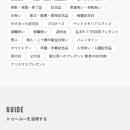
表彰・受賞・修了証
記念品
昇進祝い・栄転祝い
お祝い
創立・創業・周年記念品
結婚記念日
付き合った記念日
プロポーズ
ペットメモリアルグッズ
退職祝い
就職祝い
送別会
生まれて1万日目プレゼント
偲ぶ
成人・二十歳の誕生日祝い
バレンタイン
ホワイトデー
卒園・卒業記念品
入学祝い・入園記念品
母の日
父の日
祖父母へのプレゼント 敬老の日/内祝
クリスマスプレゼント
Guide
トゥーユーを活用する