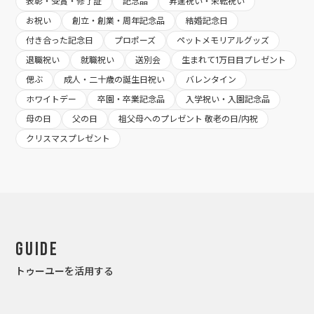
表彰・受賞・修了証
記念品
昇進祝い・栄転祝い
お祝い
創立・創業・周年記念品
結婚記念日
付き合った記念日
プロポーズ
ペットメモリアルグッズ
退職祝い
就職祝い
送別会
生まれて1万日目プレゼント
偲ぶ
成人・二十歳の誕生日祝い
バレンタイン
ホワイトデー
卒園・卒業記念品
入学祝い・入園記念品
母の日
父の日
祖父母へのプレゼント 敬老の日/内祝
クリスマスプレゼント
Guide
トゥーユーを活用する