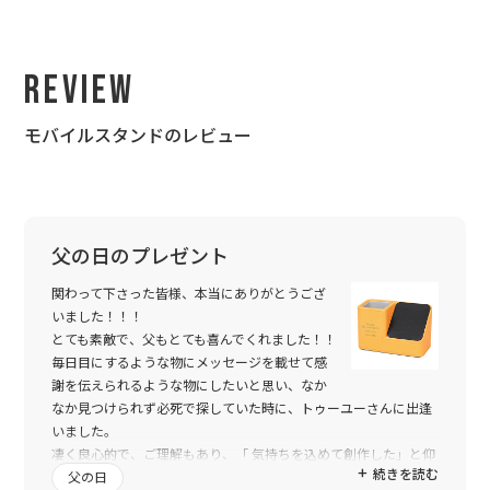
Review
モバイルスタンドのレビュー
父の日のプレゼント
関わって下さった皆様、本当にありがとうござ
いました！！！
とても素敵で、父もとても喜んでくれました！！
毎日目にするような物にメッセージを載せて感
謝を伝えられるような物にしたいと思い、なか
なか見つけられず必死で探していた時に、トゥーユーさんに出逢
いました。
凄く良心的で、ご理解もあり、「 気持ちを込めて創作した」と仰
続きを読む
られていたとおり丁寧で、あたたかい心が伝わってくるようでし
父の日