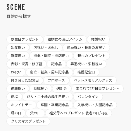
Scene
目的から探す
誕生日プレゼント
結婚式の演出アイテム
結婚祝い
出産祝い
内祝い・お返し
還暦祝い・長寿のお祝い
新築祝い
開業・開院・開店祝い
親へのプレゼント
表彰・受賞・修了証
記念品
昇進祝い・栄転祝い
お祝い
創立・創業・周年記念品
結婚記念日
付き合った記念日
プロポーズ
ペットメモリアルグッズ
退職祝い
就職祝い
送別会
生まれて1万日目プレゼント
偲ぶ
成人・二十歳の誕生日祝い
バレンタイン
ホワイトデー
卒園・卒業記念品
入学祝い・入園記念品
母の日
父の日
祖父母へのプレゼント 敬老の日/内祝
クリスマスプレゼント