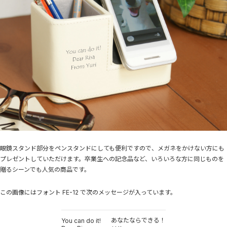
眼鏡スタンド部分をペンスタンドにしても便利ですので、メガネをかけない方にも
プレゼントしていただけます。卒業生への記念品など、いろいろな方に同じものを
贈るシーンでも人気の商品です。
この画像にはフォント FE-12 で次のメッセージが入っています。
あなたならできる！
You can do it!