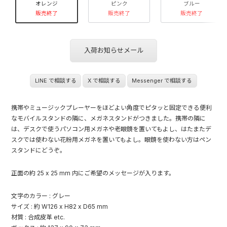
オレンジ
ピンク
ブルー
販売終了
販売終了
販売終了
入荷お知らせメール
LINE で相談する
X で相談する
Messenger で相談する
携帯やミュージックプレーヤーをほどよい角度でピタッと固定できる便利
なモバイルスタンドの隣に、メガネスタンドがつきました。携帯の隣に
は、デスクで使うパソコン用メガネや老眼鏡を置いてもよし、はたまたデ
スクでは使わない花粉用メガネを置いてもよし。眼鏡を使わない方はペン
スタンドにどうぞ。
正面の約 25 x 25 mm 内にご希望のメッセージが入ります。
文字のカラー : グレー
サイズ : 約 W126 x H82 x D65 mm
材質 : 合成皮革 etc.