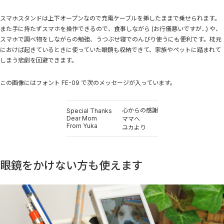
スマホスタンドは上下オープンなので充電ケーブルを挿したままで乗せられます。
また手に持たずスマホを操作できるので、食事しながら (お行儀悪いですが...) や、
スマホで調べ物をしながらの勉強、うつぶせ寝でのんびり使うにも便利です。枕元
におけば起きているときに使っていた眼鏡も収納できて、家族やペットに踏まれて
しまう悲劇を回避できます。
この画像にはフォント FE-09 で次のメッセージが入っています。
心からの感謝
Special Thanks
Dear Mom
ママへ
From Yuka
ユカより
眼鏡をかけない方も使えます