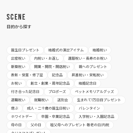
Scene
目的から探す
誕生日プレゼント
結婚式の演出アイテム
結婚祝い
出産祝い
内祝い・お返し
還暦祝い・長寿のお祝い
新築祝い
開業・開院・開店祝い
親へのプレゼント
表彰・受賞・修了証
記念品
昇進祝い・栄転祝い
お祝い
創立・創業・周年記念品
結婚記念日
付き合った記念日
プロポーズ
ペットメモリアルグッズ
退職祝い
就職祝い
送別会
生まれて1万日目プレゼント
偲ぶ
成人・二十歳の誕生日祝い
バレンタイン
ホワイトデー
卒園・卒業記念品
入学祝い・入園記念品
母の日
父の日
祖父母へのプレゼント 敬老の日/内祝