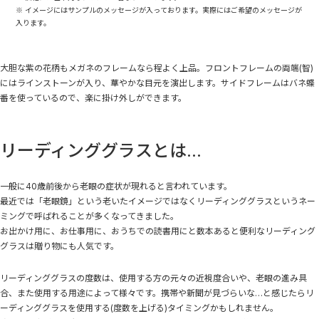
※ イメージにはサンプルのメッセージが入っております。実際にはご希望のメッセージが
入ります。
大胆な紫の花柄もメガネのフレームなら程よく上品。フロントフレームの両端(智)
にはラインストーンが入り、華やかな目元を演出します。サイドフレームはバネ蝶
番を使っているので、楽に掛け外しができます。
リーディンググラスとは...
一般に40歳前後から老眼の症状が現れると言われています。
最近では「老眼鏡」という老いたイメージではなくリーディンググラスというネー
ミングで呼ばれることが多くなってきました。
お出かけ用に、お仕事用に、おうちでの読書用にと数本あると便利なリーディング
グラスは贈り物にも人気です。
リーディンググラスの度数は、使用する方の元々の近視度合いや、老眼の進み具
合、また使用する用途によって様々です。携帯や新聞が見づらいな…と感じたらリ
ーディンググラスを使用する(度数を上げる)タイミングかもしれません。