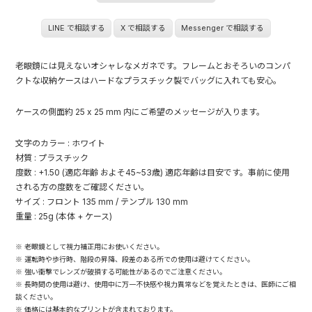
LINE で相談する
X で相談する
Messenger で相談する
老眼鏡には見えないオシャレなメガネです。フレームとおそろいのコンパ
クトな収納ケースはハードなプラスチック製でバッグに入れても安心。
ケースの側面約 25 x 25 mm 内にご希望のメッセージが入ります。
文字のカラー : ホワイト
材質 : プラスチック
度数 : +1.50 (適応年齢 およそ45~53歳) 適応年齢は目安です。事前に使用
される方の度数をご確認ください。
サイズ : フロント 135 mm / テンプル 130 mm
重量 : 25g (本体 + ケース)
※ 老眼鏡として視力補正用にお使いください。
※ 運転時や歩行時、階段の昇降、段差のある所での使用は避けてください。
※ 強い衝撃でレンズが破損する可能性があるのでご注意ください。
※ 長時間の使用は避け、使用中に万一不快感や視力異常などを覚えたときは、医師にご相
談ください。
※ 価格には基本的なプリントが含まれております。