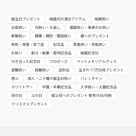
誕生日プレゼント
結婚式の演出アイテム
結婚祝い
出産祝い
内祝い・お返し
還暦祝い・長寿のお祝い
新築祝い
開業・開院・開店祝い
親へのプレゼント
表彰・受賞・修了証
記念品
昇進祝い・栄転祝い
お祝い
創立・創業・周年記念品
結婚記念日
付き合った記念日
プロポーズ
ペットメモリアルグッズ
退職祝い
就職祝い
送別会
生まれて1万日目プレゼント
偲ぶ
成人・二十歳の誕生日祝い
バレンタイン
ホワイトデー
卒園・卒業記念品
入学祝い・入園記念品
母の日
父の日
祖父母へのプレゼント 敬老の日/内祝
クリスマスプレゼント