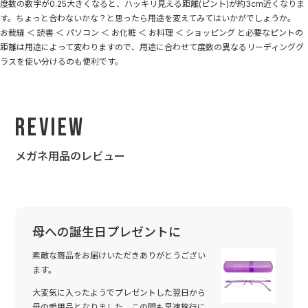
度数の数字が0.25大きくなると、ハッキリ見える距離(ピント)が約3cm近くなりま
す。ちょっと合わないかな？と思ったら用途を変えてみてはいかがでしょうか。
お裁縫 ＜ 読書 ＜ パソコン ＜ お化粧 ＜ お料理 ＜ ショッピング と必要なピントの
距離は用途によって変わりますので、用途に合わせて度数の異なるリーディンググ
ラスを使い分けるのも便利です。
Review
メガネ用品のレビュー
母への誕生日プレゼントに
素敵な商品をお届けいただきありがとうござい
ます。
大変気に入ったようでプレゼントした翌日から
母の愛用品となりました。この間も早速旅行に