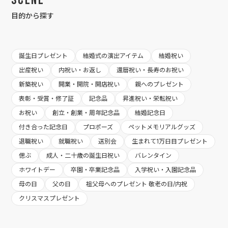
Scene
目的から探す
誕生日プレゼント
結婚式の演出アイテム
結婚祝い
出産祝い
内祝い・お返し
還暦祝い・長寿のお祝い
新築祝い
開業・開院・開店祝い
親へのプレゼント
表彰・受賞・修了証
記念品
昇進祝い・栄転祝い
お祝い
創立・創業・周年記念品
結婚記念日
付き合った記念日
プロポーズ
ペットメモリアルグッズ
退職祝い
就職祝い
送別会
生まれて1万日目プレゼント
偲ぶ
成人・二十歳の誕生日祝い
バレンタイン
ホワイトデー
卒園・卒業記念品
入学祝い・入園記念品
母の日
父の日
祖父母へのプレゼント 敬老の日/内祝
クリスマスプレゼント