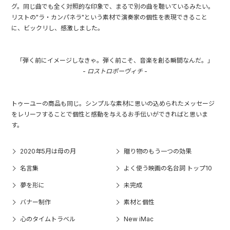
グ。同じ曲でも全く対照的な印象で、まるで別の曲を聴いているみたい。
リストの"ラ・カンパネラ"という素材で演奏家の個性を表現できること
に、ビックリし、感激しました。
「弾く前にイメージしなきゃ。弾く前こそ、音楽を創る瞬間なんだ。」
-
ロストロポーヴィチ
-
トゥーユーの商品も同じ。シンプルな素材に思いの込められたメッセージ
をレリーフすることで個性と感動を与えるお手伝いができればと思いま
す。
2020年5月は母の月
贈り物のもう一つの効果
名言集
よく使う映画の名台詞 トップ10
夢を形に
未完成
バナー制作
素材と個性
心のタイムトラベル
New iMac