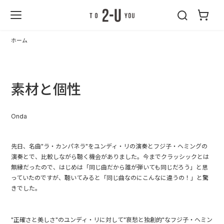
2-U : トゥーユ
ー
ホーム
素材と個性
Onda
先日、名曲"ラ・カンパネラ"をユンディ・リの演奏とフジ子・ヘミングの
演奏とで、比較しながら聴く機会がありました。今までクラッシックとは
無縁だったので、はじめは「同じ曲だから誰が弾いても同じだろう」と思
っていたのですが、聴いてみると「同じ曲なのにこんなに違うの！」と驚
きでした。
"正確さと美しさ"のユンディ・リに対して"哀愁と独創的"なフジ子・ヘミン