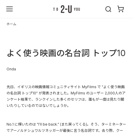
2-U : トゥーユ
ー
ホーム
よく使う映画の名台詞 トップ10
Onda
先日、イギリスの映画情報コミュニティサイト
MyFilms
で "よく使う映画
の名台詞 トップ10" が発表されました。MyFilms のユーザー 2,000人のア
ンケート結果で、ランクインした多くのセリフは、誰もが一度は見たり聞
いたりしているのではないでしょうか。
No.1 に輝いたのは "I'll be back." (また戻ってくる)。そう、ターミネーター
でアーノルドシュワルツネッガーが最後に言う名台詞です。去り際、クー