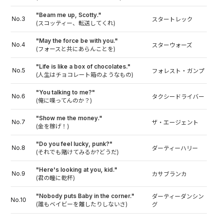
"Beam me up, Scotty."
No.3
スタートレック
(スコッティー、転送してくれ)
"May the force be with you."
No.4
スターウォーズ
(フォースと共にあらんことを)
"Life is like a box of chocolates."
No.5
フォレスト・ガンプ
(人生はチョコレート箱のようなもの)
"You talking to me?"
No.6
タクシードライバー
(俺に喋ってんのか？)
"Show me the money."
No.7
ザ・エージェント
(金を稼げ！)
"Do you feel lucky, punk?"
No.8
ダーティーハリー
(それでも賭けてみるか?どうだ)
"Here's looking at you, kid."
No.9
カサブランカ
(君の瞳に乾杯)
"Nobody puts Baby in the corner."
ダーティーダンシン
No.10
(誰もベイビーを離したりしないさ)
グ