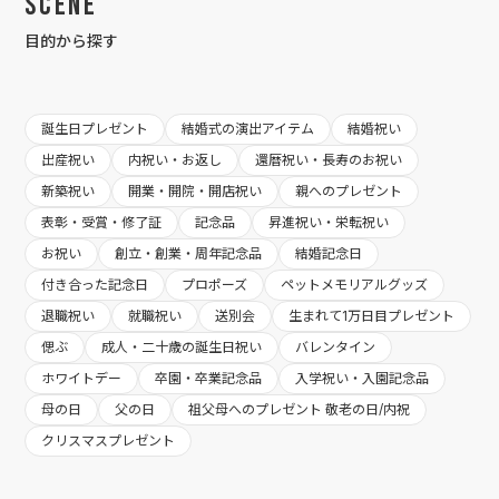
Scene
目的から探す
誕生日プレゼント
結婚式の演出アイテム
結婚祝い
出産祝い
内祝い・お返し
還暦祝い・長寿のお祝い
新築祝い
開業・開院・開店祝い
親へのプレゼント
表彰・受賞・修了証
記念品
昇進祝い・栄転祝い
お祝い
創立・創業・周年記念品
結婚記念日
付き合った記念日
プロポーズ
ペットメモリアルグッズ
退職祝い
就職祝い
送別会
生まれて1万日目プレゼント
偲ぶ
成人・二十歳の誕生日祝い
バレンタイン
ホワイトデー
卒園・卒業記念品
入学祝い・入園記念品
母の日
父の日
祖父母へのプレゼント 敬老の日/内祝
クリスマスプレゼント