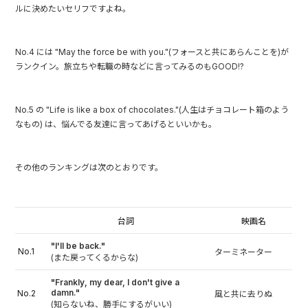
ルに決めたいセリフですよね。
No.4 には "May the force be with you."(フォースと共にあらんことを)が
ランクイン。旅立ちや転職の時などに言ってみるのもGOOD!?
No.5 の "Life is like a box of chocolates."(人生はチョコレート箱のよう
なもの) は、悩んでる友達に言ってあげるといいかも。
その他のランキングは次のとおりです。
台詞
映画名
"I'll be back."
No.1
ターミネーター
(また戻ってくるからな)
"Frankly, my dear, I don't give a
damn."
No.2
風と共に去りぬ
(知らないね、勝手にするがいい)