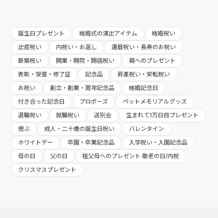
誕生日プレゼント
結婚式の演出アイテム
結婚祝い
出産祝い
内祝い・お返し
還暦祝い・長寿のお祝い
新築祝い
開業・開院・開店祝い
親へのプレゼント
表彰・受賞・修了証
記念品
昇進祝い・栄転祝い
お祝い
創立・創業・周年記念品
結婚記念日
付き合った記念日
プロポーズ
ペットメモリアルグッズ
退職祝い
就職祝い
送別会
生まれて1万日目プレゼント
偲ぶ
成人・二十歳の誕生日祝い
バレンタイン
ホワイトデー
卒園・卒業記念品
入学祝い・入園記念品
母の日
父の日
祖父母へのプレゼント 敬老の日/内祝
クリスマスプレゼント