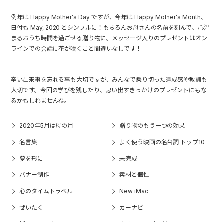
例年は Happy Mother's Day ですが、今年は Happy Mother's Month、
日付も May, 2020 とシンプルに！もちろんお母さんの名前を刻んで、心温
まるおうち時間を過ごせる贈り物に。メッセージ入りのプレゼントはオン
ラインでの会話に花が咲くこと間違いなしです！
辛い出来事を忘れる事も大切ですが、みんなで乗り切った達成感や教訓も
大切です。今回の学びを残したり、思い出すきっかけのプレゼントにもな
るかもしれませんね。
2020年5月は母の月
贈り物のもう一つの効果
名言集
よく使う映画の名台詞 トップ10
夢を形に
未完成
バナー制作
素材と個性
心のタイムトラベル
New iMac
ぜいたく
カーナビ