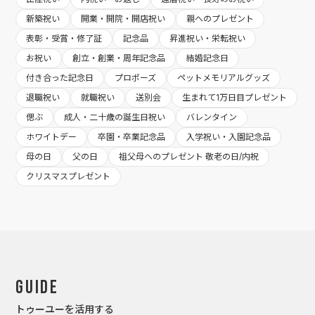
新築祝い
開業・開院・開店祝い
親へのプレゼント
表彰・受賞・修了証
記念品
昇進祝い・栄転祝い
お祝い
創立・創業・周年記念品
結婚記念日
付き合った記念日
プロポーズ
ペットメモリアルグッズ
退職祝い
就職祝い
送別会
生まれて1万日目プレゼント
偲ぶ
成人・二十歳の誕生日祝い
バレンタイン
ホワイトデー
卒園・卒業記念品
入学祝い・入園記念品
母の日
父の日
祖父母へのプレゼント 敬老の日/内祝
クリスマスプレゼント
Guide
トゥーユーを活用する