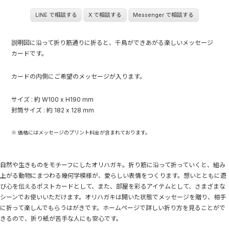
LINE で相談する
X で相談する
Messenger で相談する
説明図に沿って折り筋通りに折ると、千鳥ができあがる楽しいメッセージ
カードです。
カードの内側にご希望のメッセージが入ります。
サイズ : 約 W100 x H190 mm
封筒サイズ : 約 182 x 128 mm
※ 価格にはメッセージのプリント料金が含まれております。
自然や生きものをモチーフにしたオリハガキ。折り筋に沿って折っていくと、組み
上がる動物にまつわる幾何学模様が、愛らしい表情をつくります。想いとともに遊
び心を伝えるポストカードとして、また、部屋を彩るアイテムとして、さまざまな
シーンでお使いいただけます。オリハガキは開いた状態でメッセージを贈り、相手
に折って楽しんでもらうはがきです。ホームページで詳しい折り方を見ることがで
きるので、折り紙が苦手な人にも安心です。